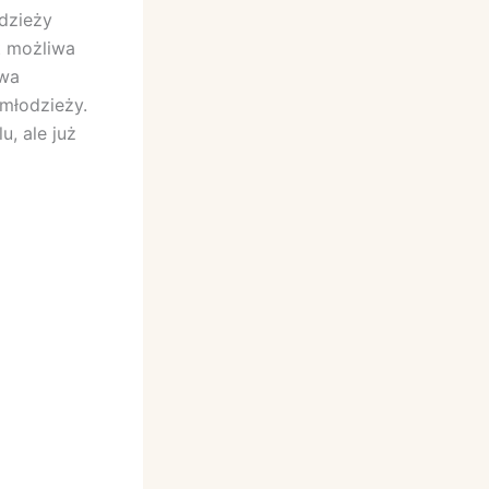
dzieży
t możliwa
twa
młodzieży.
, ale już