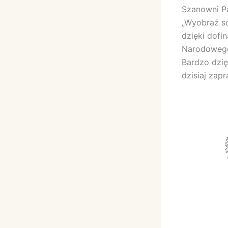
Szanowni Pa
„Wyobraź so
dzięki dofi
Narodowego 
Bardzo dzię
dzisiaj zap