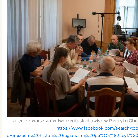
zdjęcie z warsztatów tworzenia słuchowisk w Pałacyku Obo
https://www.facebook.com/search/to
q=muzeum%20historii%20regionalnej%20pa%C5%82acyk%20o