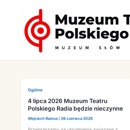
Przejdź
do
treści
Ogólne
4 lipca 2026 Muzeum Teatru
Polskiego Radia będzie nieczynne
Wojciech Ramus
/
26 czerwca 2026
Przepraszamy za utrudnienia związane z