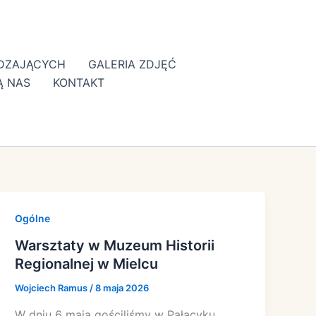
EDZAJĄCYCH
GALERIA ZDJĘĆ
Ą NAS
KONTAKT
Ogólne
Warsztaty w Muzeum Historii
Regionalnej w Mielcu
Wojciech Ramus
/
8 maja 2026
W dniu 6 maja gościliśmy w Pałacyku