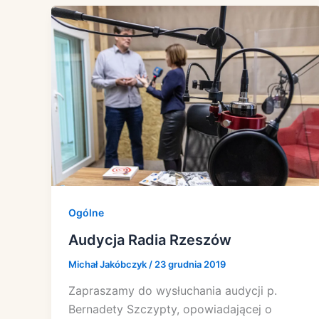
Ogólne
Audycja Radia Rzeszów
Michał Jakóbczyk
/
23 grudnia 2019
Zapraszamy do wysłuchania audycji p.
Bernadety Szczypty, opowiadającej o