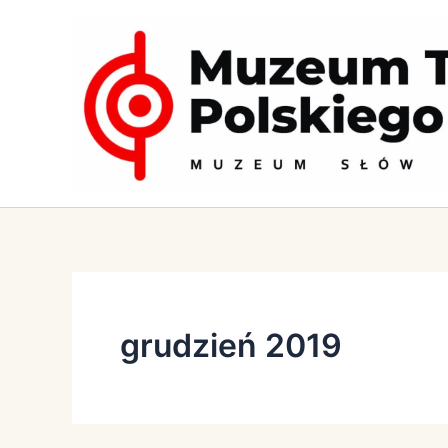
Przejdź
do
treści
grudzień 2019