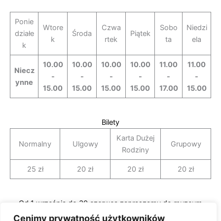
Ponie
Wtore
Czwa
Sobo
Niedzi
działe
Środa
Piątek
k
rtek
ta
ela
k
10.00
10.00
10.00
10.00
11.00
11.00
Niecz
-
-
-
-
-
-
ynne
15.00
15.00
15.00
15.00
17.00
15.00
Bilety
Karta Dużej
Normalny
Ulgowy
Grupowy
Rodziny
25 zł
20 zł
20 zł
20 zł
Od 1 września do 30 czerwca zapraszamy do muzeum
tylko grupy zorganizowane (od 10 osób)
Cenimy prywatność użytkowników