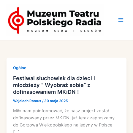
Przejdź
do
treści
Ogólne
Festiwal słuchowisk dla dzieci i
młodzieży ” Wyobraź sobie” z
dofinasowaniem MKiDN !
Wojciech Ramus
/
30 maja 2025
Miło nam poinformować, że nasz projekt został
dofinasowany przez MKiDN, już teraz zapraszamy
do Gorzowa Wielkopolskiego na jedyny w Polsce
[…]