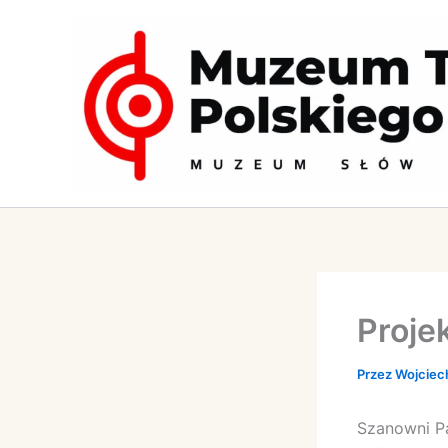
Przejdź
do
treści
Proje
Przez
Wojciec
Szanowni Pa