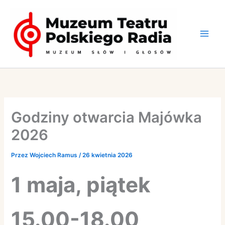
Przejdź
do
treści
Godziny otwarcia Majówka
2026
Przez
Wojciech Ramus
/
26 kwietnia 2026
1 maja, piątek
15.00-18.00