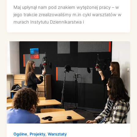
Maj upłynął nam pod znakiem wytężonej pracy – w
jego trakcie zrealizowaliśmy m.in cykl warsztatów w
murach Instytutu Dziennikarstwa i
,
,
Ogólne
Projekty
Warsztaty