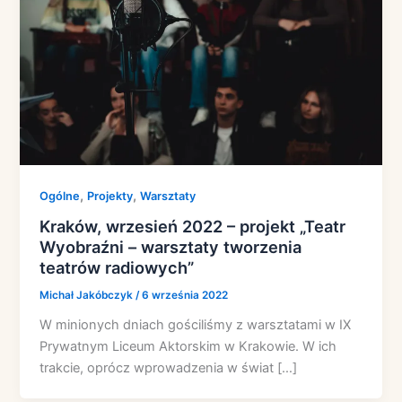
,
,
Ogólne
Projekty
Warsztaty
Kraków, wrzesień 2022 – projekt „Teatr
Wyobraźni – warsztaty tworzenia
teatrów radiowych”
Michał Jakóbczyk
/
6 września 2022
W minionych dniach gościliśmy z warsztatami w IX
Prywatnym Liceum Aktorskim w Krakowie. W ich
trakcie, oprócz wprowadzenia w świat […]