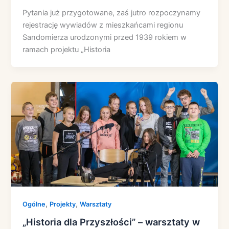
Pytania już przygotowane, zaś jutro rozpoczynamy
rejestrację wywiadów z mieszkańcami regionu
Sandomierza urodzonymi przed 1939 rokiem w
ramach projektu „Historia
,
,
Ogólne
Projekty
Warsztaty
„Historia dla Przyszłości” – warsztaty w