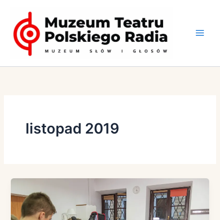
Przejdź
do
treści
listopad 2019