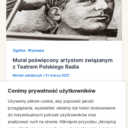
,
Ogólne
Wystawa
Mural poświęcony artystom związanym
z Teatrem Polskiego Radia
Michał Jakóbczyk
/
31 marca 2021
W ramach przygotowań do coraz bliższego otwarcia
Cenimy prywatność użytkowników
ekspozycji poświęconej Teatrowi Polskiego Radia w
naszym muzeum, p. Rafał Mruszczak na froncie […]
Używamy plików cookie, aby poprawić jakość
przeglądania, wyświetlać reklamy lub treści dostosowane
do indywidualnych potrzeb użytkowników oraz
analizować ruch na stronie. Kliknięcie przycisku „Akceptuj