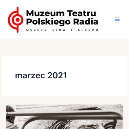
Przejdź
do
treści
marzec 2021