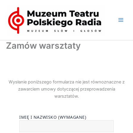
Przejdź
do
treści
Zamów warsztaty
Wypełnij poniższy formularz żeby zamówić warsztaty lub
otrzymać dodatkowe informacje w sprawie warsztatów.
Wysłanie poniższego formularza nie jest równoznaczne z
zawarciem umowy dotyczącej przeprowadzenia
warsztatów.
IMIĘ I NAZWISKO (WYMAGANE)