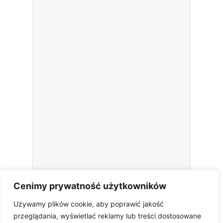
Cenimy prywatność użytkowników
Używamy plików cookie, aby poprawić jakość
przeglądania, wyświetlać reklamy lub treści dostosowane
Wypełnienie powyższego formularza oznacza zgodę na